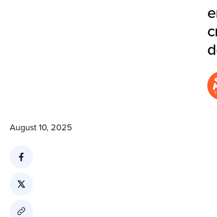
e
c
d
August 10, 2025